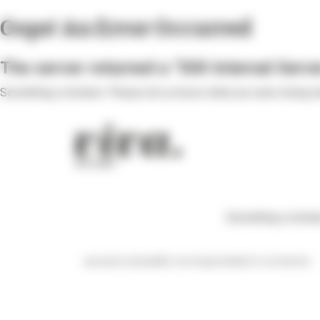
Panneau de gestion des cookies
Oops! An Error Occurred
The server returned a "500 Internal Serve
Something is broken. Please let us know what you were doing whe
Something is broke
aucune actualité correspondant à ce terme :