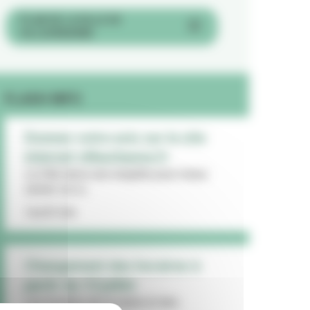
PLAN DE LA VILLE DE
VILLEURBANNE
FLASH INFO
Donnez votre avis sur le site
internet villeurbanne.fr
La Ville lance une enquête pour mieux
cerner vos a...
16/07/26
Changement des horaires à
partir du 13 juillet
Les horaires de la mairie et des