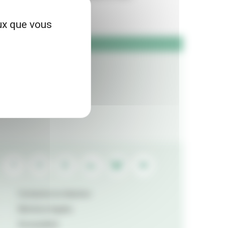
services changent...
15/07/26
eux que vous
LES + LUS
Contactez la rédaction
Mentions légales
Accessibilité