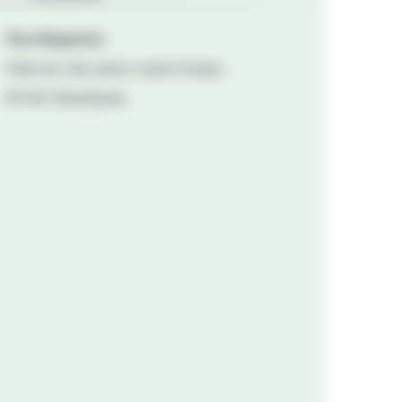
Viva Magazine
Hôtel de ville, place Lazare Goujon,
69100 Villeurbanne