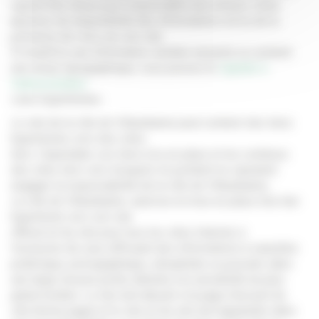
saurait être tenue pour responsable des erreurs, d’une
absence de disponibilité des informations et/ou de la
présence de virus sur son site.
Si toutefois une information semble inexacte ou contient
une erreur typographique, vous pouvez le
signaler à
l’administrateur
Liens hypertextes
Le site de la ville de Villeurbanne peut contenir des liens
hypertextes vers des sites
tiers. Cependant, ces liens mis en place et les contenus
des sites tiers vers lesquels ils pointent ne sauraient
engager la responsabilité de la ville de Villeurbanne..
La ville de Villeurbanne. autorise la mise en place d’un lien
hypertexte vers son site
officiel url du site pour tous les sites Internet, à
l’exclusion de ceux diffusant des informations à caractère
polémique, pornographique, xénophobe ou pouvant, dans
une large mesure porter atteinte à la sensibilité du plus
grand nombre. Le lien doit aboutir à la page d’accueil du
site (home page) et le site url du site doit apparaitre dans