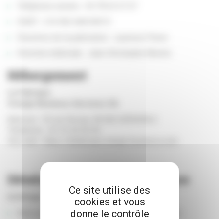
Téléphone numéro : 04 78 63 67 67
SIRET : 216 902 668 00013
Directrice de la publication : Laurence Perez
Direction éditoriale
: Jean-Christophe Morera
Hébergement
La Fabrique
Orange Business Services SA
Adresse : 29 rue Servan, 38 000 GRENOBLE.
Téléphone : 04 76 44 50 50
Site web : https://lafabrique.orange-business.com
Développement et maintenance
Ce site utilise des
Actimage
cookies et vous
donne le contrôle
Adresse : 16 Rue des Américains 68000 Colmar