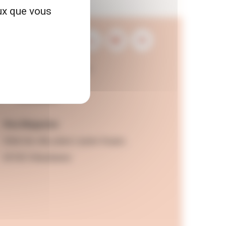
eux que vous
Contactez la rédaction
Mentions légales
Accessibilité
Viva Magazine
Hôtel de ville, place Lazare Goujon,
69100 Villeurbanne