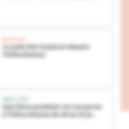
BON PLAN
Le Lydo fait toujours danser
Villeurbanne
VIVEZ L'ÉTÉ
Que faire pendant ces vacances
à Villeurbanne du 18 au 25 ju...