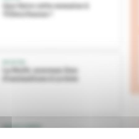
Que faire cette semaine à
Villeurbanne ?
INTIATIVE
La Multi, nouveau lieu
d'animations à La Soie
GRANDCLEMENT
La Passagerie : deux lieux de