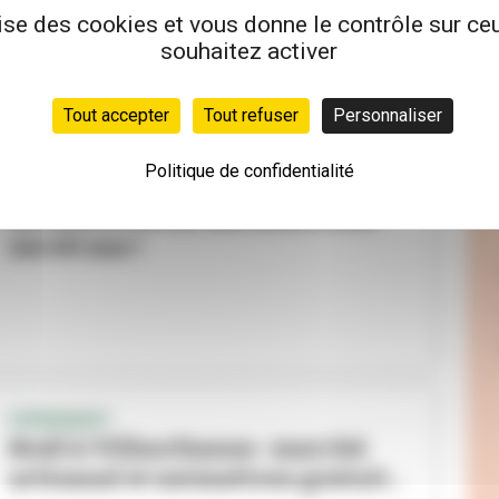
loisirs éphémères pendant les...
lise des cookies et vous donne le contrôle sur c
souhaitez activer
Tout accepter
Tout refuser
Personnaliser
Politique de confidentialité
ÉVÉNEMENT
Le centre social des Buers fête
ses 60 ans !
EVÈNEMENT
Noël à Villeurbanne : marché
artisanal et animations gratuit...