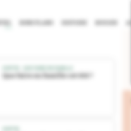
TIEL
BONS PLANS
HISTOIRE
BOUGER
A
SORTIR - QUE FAIRE EN FAMILLE
Que faire en famille cet été ?
SORTIR