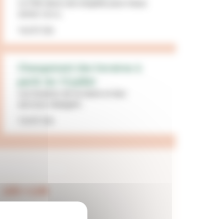
La Ville lance une enquête pour mieux
cerner vos a...
16/07/26
Changement des horaires à
partir du 13 juillet
Les horaires de la mairie et des
services changent...
15/07/26
LES + LUS