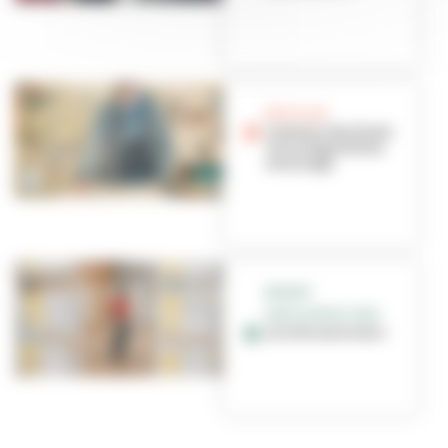
BON PLAN
L’Atelier des Ponts
: bricolage de bon
voisinage
BUDGET
PARTICIPATIF 2024
La ville est à vous !