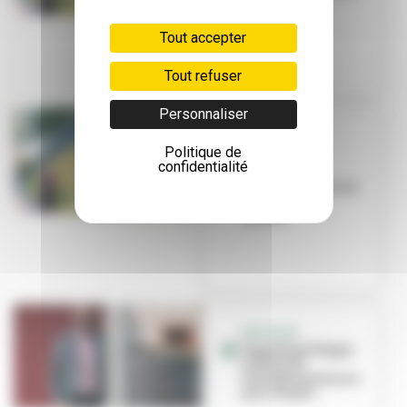
les murs du
Tonkin
Tout accepter
Tout refuser
Personnaliser
BUDGET
Politique de
PARTICIPATIF
confidentialité
Une fresque
végétale fleurit sur
les murs du
Tonkin
INITIATIVE
Papy Mamy Happy :
solidarité
intergénérationnelle
avec Amaël...