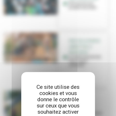
Découvrez les
projets lauréats
PARC DE LA FRANCE
LIBRE ET DE LA
RÉSISTANCE
A la découverte du
four à pain
collectif
Ce site utilise des
cookies et vous
donne le contrôle
BUDGET
PARTICIPATIF
sur ceux que vous
Une fresque
souhaitez activer
végétale fleurit sur