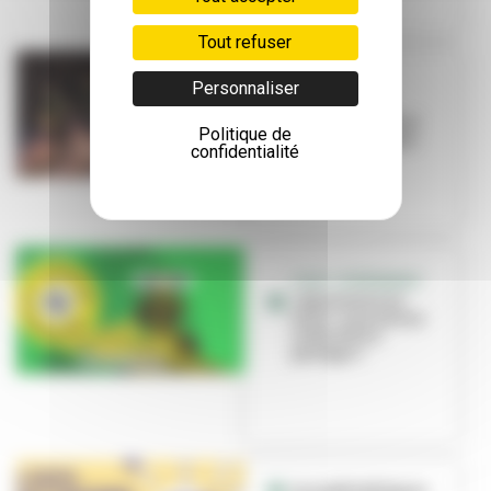
Tout refuser
EDUCATION
Personnaliser
L’école Louis-
Pasteur s’invite à
Politique de
Brut de Fabrique
confidentialité
C’EST L’ÉVÉNEMENT
« Bienvenue en
ville », une saison
culturelle à
partager !
Les médiathèques