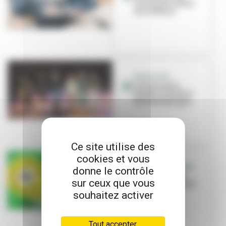
Canal pour toutes
les cultures
EDUCATION
L’école Louis-
Pasteur s’invite à
Brut de Fabrique
Ce site utilise des
cookies et vous
C’EST L’ÉVÉNEMENT
donne le contrôle
« Bienvenue en
sur ceux que vous
ville », une saison
culturelle à
souhaitez activer
partager !
Tout accepter