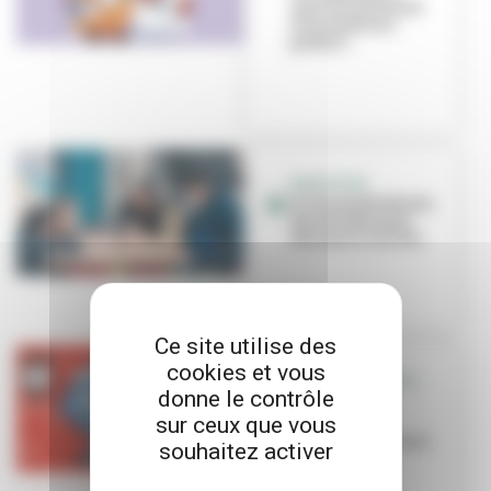
marché artisanal
et animations
gratuit...
EDUCATION
À l’école Berthelot,
des dictées pour
découvrir la ville
Ce site utilise des
cookies et vous
VILLEURBANNE ALL
donne le contrôle
STAR
sur ceux que vous
Le basket
villeurbannais en
souhaitez activer
fête