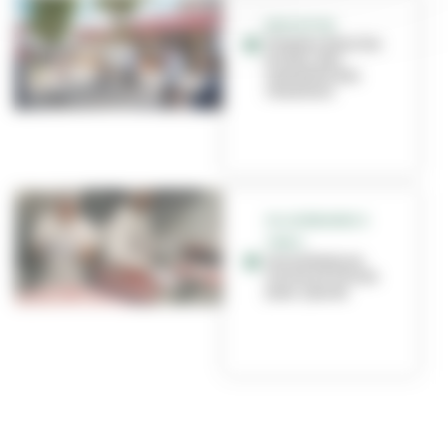
EDUCATION
Travaux dans les
écoles : des
nouvelles des
chantiers
VILLEURBANNE À
TABLE
Les enfants en
cuisine à l’école
Jean-Jaurès