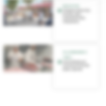
EDUCATION
Travaux dans les
écoles : des
nouvelles des
chantiers
VILLEURBANNE À
TABLE
Les enfants en
cuisine à l’école
Jean-Jaurès