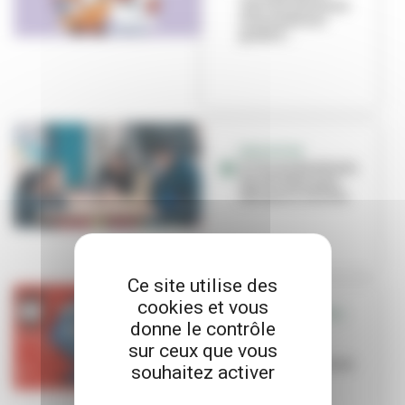
marché artisanal
et animations
gratuit...
EDUCATION
À l’école Berthelot,
des dictées pour
découvrir la ville
Ce site utilise des
cookies et vous
VILLEURBANNE ALL
donne le contrôle
STAR
sur ceux que vous
Le basket
villeurbannais en
souhaitez activer
fête