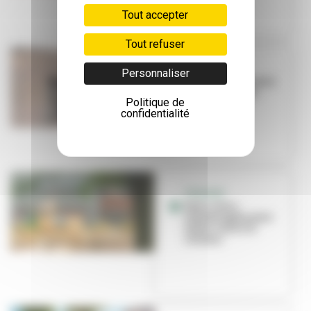
Tout accepter
Tout refuser
ÉDUCATION
Personnaliser
Première rentrée à
l'école Niki-de-
Politique de
Saint-Phalle
confidentialité
TRAVAUX
Deux cours
réaménagées pour
lutter contre la
chaleur