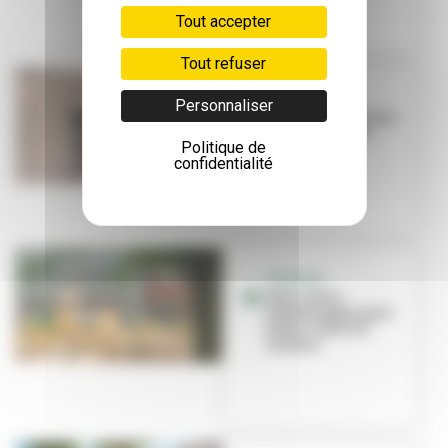
Tout accepter
Tout refuser
ÉDUCATION
Personnaliser
Première rentrée à
l'école Niki-de-
Politique de
Saint-Phalle
confidentialité
TRAVAUX
Deux cours
réaménagées pour
lutter contre la
chaleur