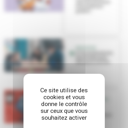
marché artisanal
et animations
gratuit...
EDUCATION
À l’école Berthelot,
des dictées pour
découvrir la ville
Ce site utilise des
cookies et vous
VILLEURBANNE ALL
donne le contrôle
STAR
sur ceux que vous
Le basket
villeurbannais en
souhaitez activer
fête