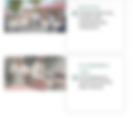
EDUCATION
Travaux dans les
écoles : des
nouvelles des
chantiers
VILLEURBANNE À
TABLE
Les enfants en
cuisine à l’école
Jean-Jaurès