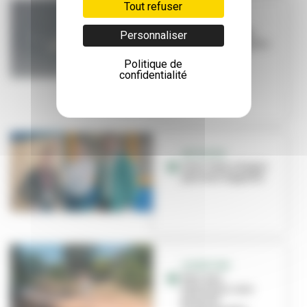
Tout refuser
PREVENTION
Lutte contre les
Personnaliser
moustiques tigres :
comment ça
Politique de
marche ?
confidentialité
INITIATIVE
Avec Vazy, chaque
pas vous rapporte
OUVERTURE
Parc aux
hérissons : une
bulle de