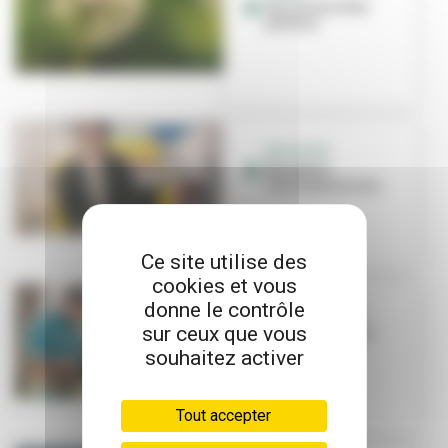
Sur la trace des
pollens
INITIATIVE
Renature
réinvente le cuir
Ce site utilise des
cookies et vous
donne le contrôle
GRANDCLEMENT
sur ceux que vous
Composter et se
retrouver
souhaitez activer
Tout accepter