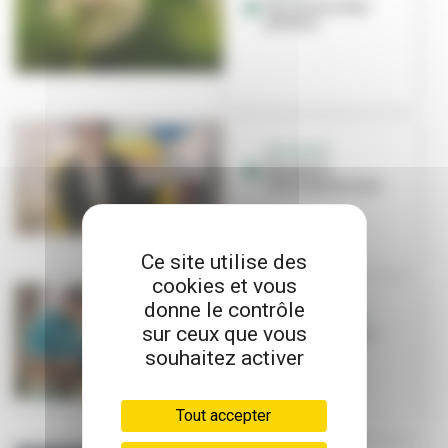
Sur la trace des
pollens
INITIATIVE
Renature
réinvente le cuir
Ce site utilise des
cookies et vous
donne le contrôle
GRANDCLEMENT
sur ceux que vous
Composter et se
retrouver
souhaitez activer
Tout accepter