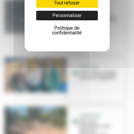
Tout refuser
PREVENTION
Lutte contre les
Personnaliser
moustiques tigres :
comment ça
Politique de
marche ?
confidentialité
INITIATIVE
Avec Vazy, chaque
pas vous rapporte
OUVERTURE
Parc aux
hérissons : une
bulle de