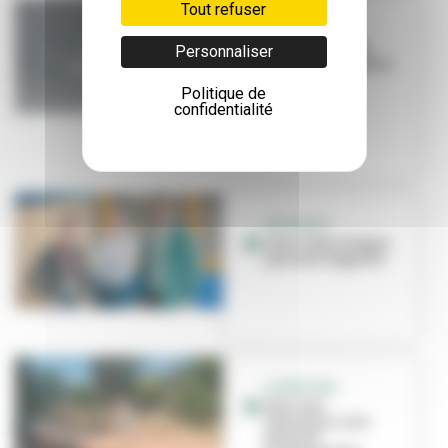
Tout refuser
PREVENTION
Lutte contre les
Personnaliser
moustiques tigres :
comment ça
Politique de
marche ?
confidentialité
INITIATIVE
Avec Vazy, chaque
pas vous rapporte
OUVERTURE
Parc aux
hérissons : une
bulle de