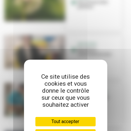
Sur la trace des
pollens
INITIATIVE
Renature
réinvente le cuir
Ce site utilise des
cookies et vous
donne le contrôle
GRANDCLEMENT
sur ceux que vous
Composter et se
retrouver
souhaitez activer
Tout accepter