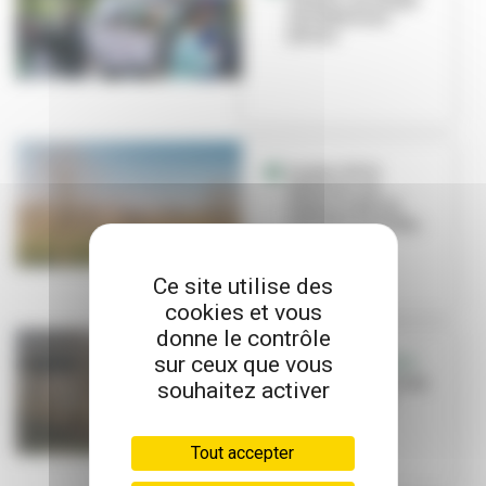
Tonkin : un temps
fort dédié aux
jeunes
Le parc de la
Feyssine : un
Espace naturel
sensible à protég...
Ce site utilise des
cookies et vous
donne le contrôle
sur ceux que vous
RETOUR EN IMAGES
Le diapason en eau
souhaitez activer
de la Feyssine
Tout accepter