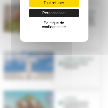
Tout refuser
PARC DE LA FEYSSINE
Personnaliser
Top départ pour la
plantation de 1650
Politique de
nouveaux arbres et
confidentialité
arb...
CONSEIL MUNICIPAL
Focus sur trois
dossiers
LA DOUA
À cheval sur la
médiation à la