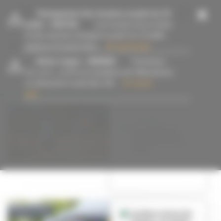
Panneau de gestion des cookies
-
Changement des horaires à partir du 13
juillet
- 15/07/26
Les horaires de la mairie
et des services changent à partir du 13 juillet
jusqu’au 23 août inclus....
En savoir plus
-
Alerte orages
- 09/08/26
Fermeture
#Feyssine
des parcs, jardins et cimetières de Villeurbanne
ce dimanche 9 août dès 14h....
En savoir
plus
ÉVÉNEMENT
Anim’Feyssine :
des animations
pour découvrir la
nature
Les Rencontres du