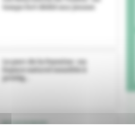
temps fort dédié aux jeunes
Le parc de la Feyssine : un
Espace naturel sensible à
protég...
RETOUR EN IMAGES
Le diapason en eau de la