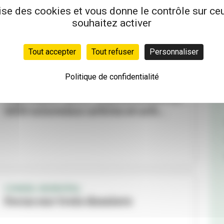
Feyssine
lise des cookies et vous donne le contrôle sur c
souhaitez activer
Tout accepter
Tout refuser
Personnaliser
Politique de confidentialité
PARC DE LA FEYSSINE
Top départ pour la plantation de
1650 nouveaux arbres et arb...
CONSEIL MUNICIPAL
Focus sur trois dossiers