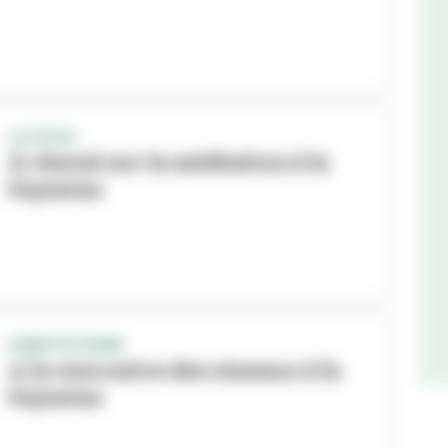
LA DOUA
À cheval sur la médiation à la
Feyssine
ANIM’FEYSSINE
A la rencontre des oiseaux à la
Feyssine