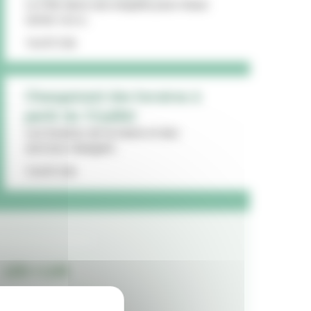
La Ville lance une enquête pour mieux
cerner vos a...
16/07/26
Changement des horaires à
partir du 13 juillet
Les horaires de la mairie et des
services changent...
15/07/26
LES + LUS