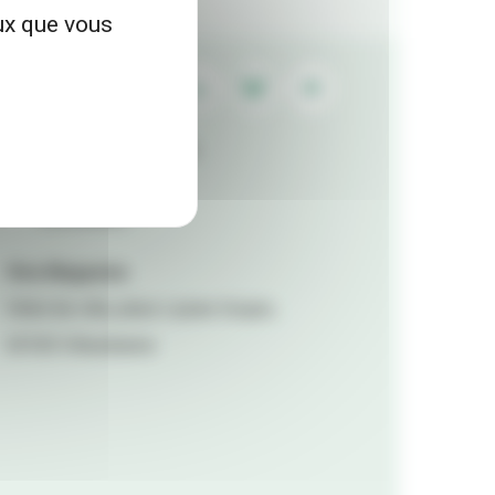
eux que vous
Contactez la rédaction
Mentions légales
Accessibilité
Viva Magazine
Hôtel de ville, place Lazare Goujon,
69100 Villeurbanne