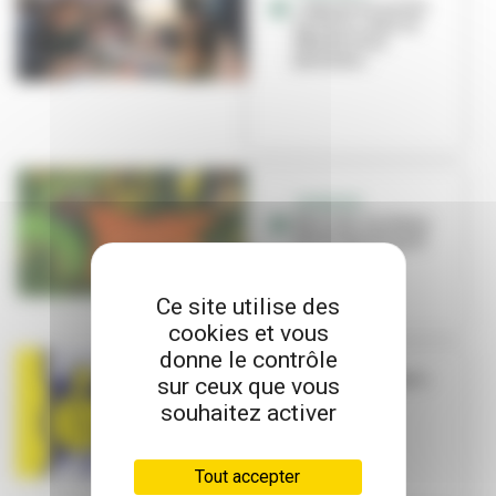
« Quand on arrive
en livre » avec la
Fête du livre
jeunesse...
JEUNESSE
Mix City : le retour
des kings du graf
Ce site utilise des
cookies et vous
donne le contrôle
Le mois étudiant »
sur ceux que vous
du 6 au 24
souhaitez activer
septembre
Tout accepter