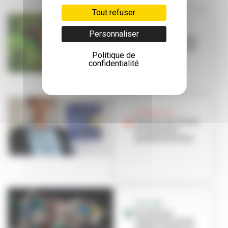
Tout refuser
JEUNESSE
Personnaliser
Mix City : le retour
des kings du graf
Politique de
confidentialité
FORMATION
Proxité : de l'école
à l'insertion
professionnelle
CULTURE
Un festival
international de