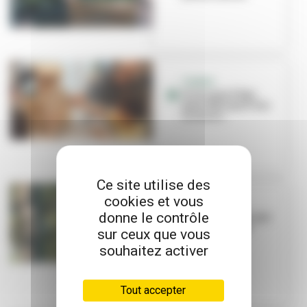
TONKIN
Il n'y a pas d'âge
pour fabriquer des
nichoirs
Ce site utilise des
cookies et vous
BIODIVERSITE
donne le contrôle
Refuge LPO : un pas
de plus pour le
sur ceux que vous
cimetière de
souhaitez activer
Cusset
Tout accepter