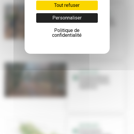
Tout refuser
ENVIRONNEMENT
Personnaliser
Villeurbanne se
végétalise contre
la surchauffe
Politique de
urbaine
confidentialité
EN PROJET
Promenade au
diapason de la
Feyssine
EN PROJET
Prairies et