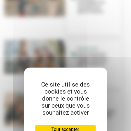
animateur ou
animatrice
périscolaire
EDUCATION
Une chasse au
trésor relie les
périscolaires
Ce site utilise des
cookies et vous
donne le contrôle
PERISCOLAIRE
sur ceux que vous
Un restaurant
d’application pour
souhaitez activer
cuistots en herbe
Tout accepter