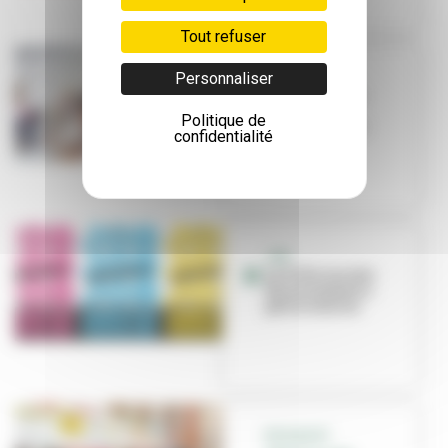
Tout refuser
Personnaliser
PÉRISCOLAIRE
Le mardi, c’est
expériences
Politique de
scientifiques !
confidentialité
JOB
La Ville recrute
des animateurs
périscolaires
ÉCOLES ET