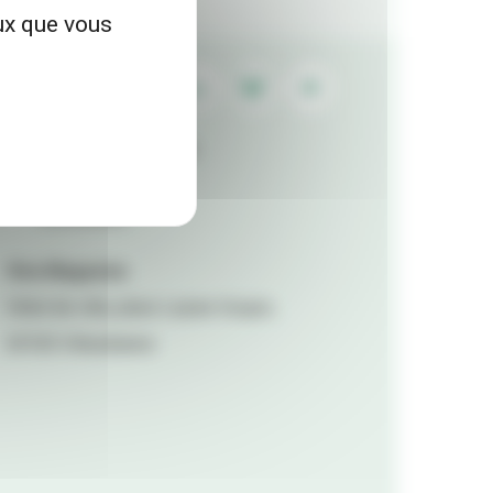
eux que vous
Contactez la rédaction
Mentions légales
Accessibilité
Viva Magazine
Hôtel de ville, place Lazare Goujon,
69100 Villeurbanne