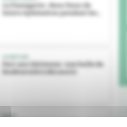
La Passagerie : deux lieux de
loisirs éphémères pendant les...
OUVERTURE
Parc aux hérissons : une bulle de
biodiversité à découvrir
BUERS
Ouverture du passage Anne-