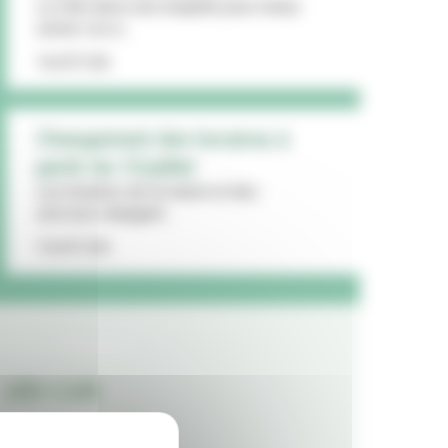
La Ville lance une enquête pour mieux
cerner vos a...
16/07/26
Changement des horaires à
partir du 13 juillet
Les horaires de la mairie et des
services changent...
15/07/26
LES + LUS