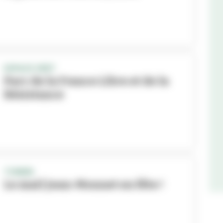
ESPACE VERT
Parc de la France Libre et de la
Résistance
TONKIN
Le mail Jean-Monnet en fête !