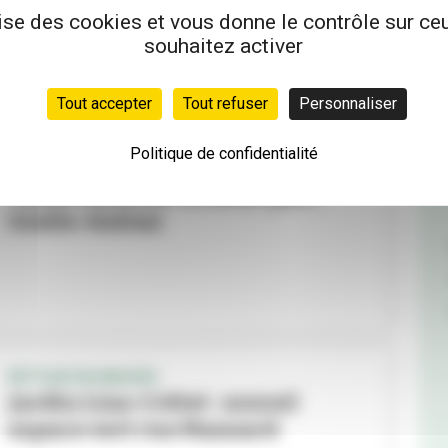
Marie-Bellon
lise des cookies et vous donne le contrôle sur c
souhaitez activer
Tout accepter
Tout refuser
Personnaliser
Politique de confidentialité
CONCERTATION
Venez dessiner le futur parc
Gisèle-Halimi
RETOUR EN IMAGES
Jardin Lina-Crétet : nouvel
espace vert rue Mansard