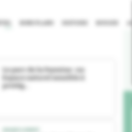
TIEL
BONS PLANS
HISTOIRE
BOUGER
A
Le parc de la Feyssine : un
Espace naturel sensible à
protég...
GRANDCLEMENT