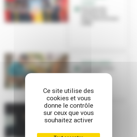
CUSSET
Une marche
solidaire de
Fourvière à la tour
Eiffel
GRANDCLEMENT
Composter et se
retrouver
Ce site utilise des
cookies et vous
donne le contrôle
sur ceux que vous
SOLIDARITÉ
Collecte de
souhaitez activer
protections
périodiques