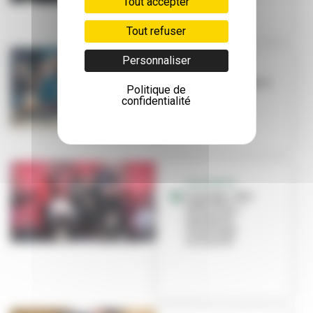
Tout accepter
Tout refuser
Personnaliser
BON PLAN
Une friperie qui a
Politique de
du cœur
confidentialité
SOLIDARITÉ
Le projet « Nos
Petits Plus »
lauréat du
Challenge
Inclusion