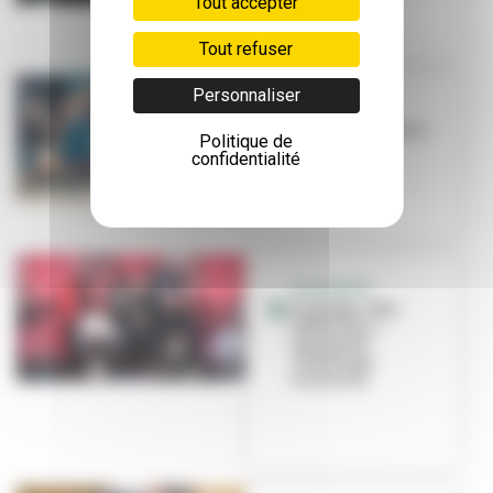
Tout accepter
Tout refuser
Personnaliser
BON PLAN
Une friperie qui a
Politique de
du cœur
confidentialité
SOLIDARITÉ
Le projet « Nos
Petits Plus »
lauréat du
Challenge
Inclusion