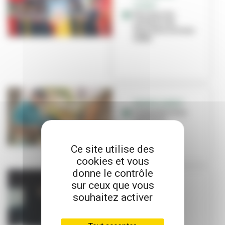
CUSSET
Une marche
solidaire de
Fourvière à la tour
Eiffel
GRANDCLEMENT
Composter et se
retrouver
Ce site utilise des
cookies et vous
donne le contrôle
sur ceux que vous
SOLIDARITÉ
Collecte de
souhaitez activer
protections
périodiques