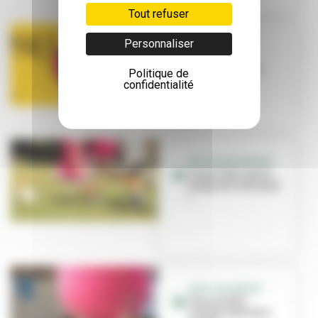
Tout refuser
Personnaliser
ANIMATIONS
Vivez l'été à
Villeurbanne !
Politique de
confidentialité
RETOUR EN IMAGES
Vivez l'été : pas le
temps de s'ennuyer
!
ASUL VACANCES
Plus de 1500
enfants attendus