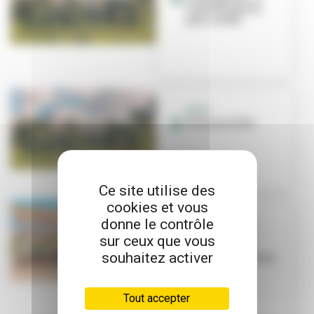
reste des places
pour cet été
ADOS
Vacances XXL
Ce site utilise des
cookies et vous
donne le contrôle
GRANDCLEMENT
La Passagerie :
sur ceux que vous
deux lieux de
souhaitez activer
loisirs éphémères
pendant les...
Tout accepter