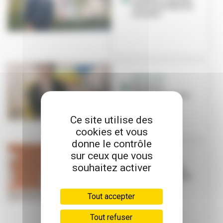
lieu d'animations
à La Soie
INITIATIVE
Renature
réinvente le cuir
Ce site utilise des
cookies et vous
donne le contrôle
sur ceux que vous
INITIATIVE
souhaitez activer
Swiift Imaging :
l'échographie du
futur
Tout accepter
Tout refuser