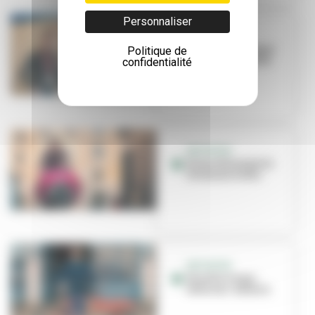
Personnaliser
INITIATIVE
Avec Vazy, chaque
Politique de
pas vous rapporte
confidentialité
INITIATIVE
Fissa réinvente la
livraison à vélo
INITIATIVE
Dinello Cargo :
vélos sur-mesure