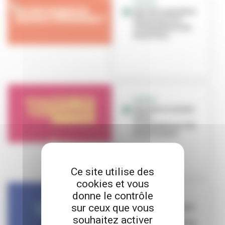
SORTIR
Que faire pendant
les vacances à
Villeurbanne du
26 au 31 ao...
SORTIR
Que faire ce week-
end à
Villeurbanne ? du
22 au 24 mars
Ce site utilise des
cookies et vous
donne le contrôle
SORTIR
sur ceux que vous
Que faire ce week-
end à
souhaitez activer
Villeurbanne ? du