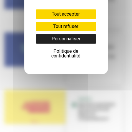
15 au 17 mars
Tout accepter
Tout refuser
Personnaliser
SORTIR
Que faire ce week-
Politique de
end à
confidentialité
Villeurbanne ? du
15 au 17 mars
SORTIR
Que faire pendant
les vacances de
février à
Villeurbanne ?