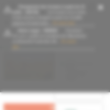
Panneau de gestion des cookies
-
Changement des horaires à partir du 13
juillet
- 15/07/26
Les horaires de la mairie
et des services changent à partir du 13 juillet
jusqu’au 23 août inclus....
En savoir plus
-
Alerte orages
- 09/08/26
Fermeture
#sortir
des parcs, jardins et cimetières de Villeurbanne
ce dimanche 9 août dès 14h....
En savoir
plus
SORTIR
Quelles activités
faire à
Villeurbanne
quand il fait
chaud ?