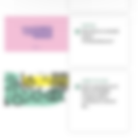
SORTIR
Que faire ce week-
end à
Villeurbanne ?
CINE O'CLOCK
Deux questions à
Manon Ruffel,
responsable
communication
du...