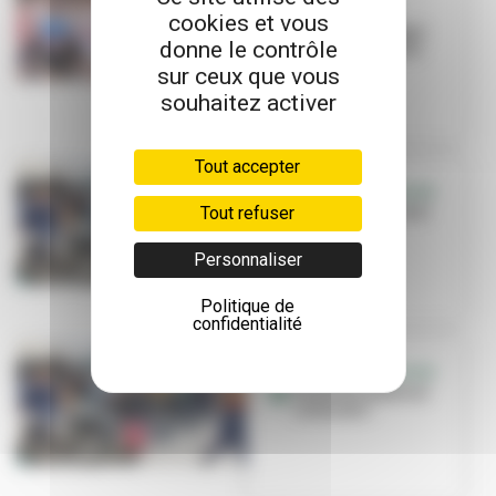
VILLEURBANNE
cookies et vous
Retour en images
donne le contrôle
sur la 31e édition
sur ceux que vous
souhaitez activer
Tout accepter
SOLIDARITÉ UKRAINE
Tout refuser
20 m3 de matériel
collectés !
Personnaliser
Politique de
confidentialité
SOLIDARITÉ UKRAINE
20 m3 de matériel
collectés !