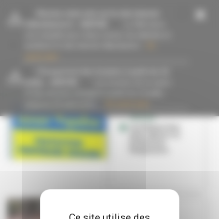
Panneau de gestion des cookies
-
Donnez votre avis sur le site internet
villeurbanne.fr
- 16/07/26
La Ville lance
une enquête pour mieux cerner vos attentes et
améliorer le site internet villeurbanne...
En
savoir plus
#ukraine
-
Changement des horaires à partir du 13
juillet
- 15/07/26
Les horaires de la mairie
et des services changent à partir du 13 juillet
jusqu’au 23 août inclus....
En savoir plus
UKRAINE
Les démarches
pour obtenir la
protection
temporaire
FOULÉES DE
Ce site utilise des