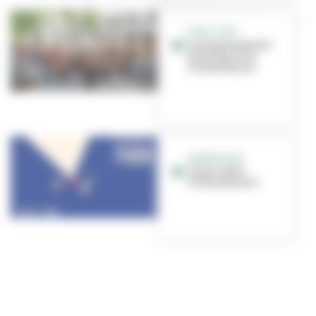
VIVEZ L'ÉTÉ
Le programme de
vos vacances à
Villeurbanne
ANIMATIONS
Vivez l'été à
Villeurbanne !