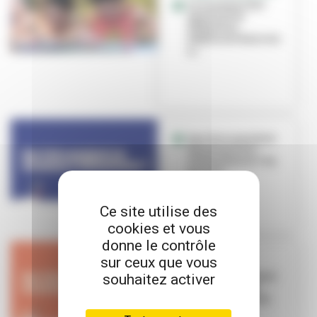
La Caravane des
sports et les
ESQALS se
déplacent dans vos
q...
Que faire pendant
les vacances à
Villeurbanne ? Du
1er au 8...
Ce site utilise des
cookies et vous
donne le contrôle
sur ceux que vous
VIVEZ L'ÉTÉ
Que faire pendant
souhaitez activer
ces vacances à
Villeurbanne du
18 au 25 ju...