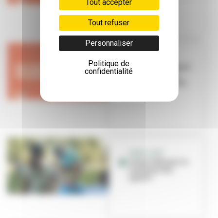
Tout accepter
Tout refuser
Personnaliser
VIVEZ L'ÉTÉ
Politique de
Que faire pendant
confidentialité
ces vacances à
Villeurbanne du
18 au 25 ju...
VIVEZ L'ÉTÉ
Vivez l’été avec la
Caravane des
sports !