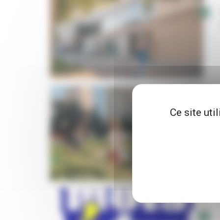
Ce site uti