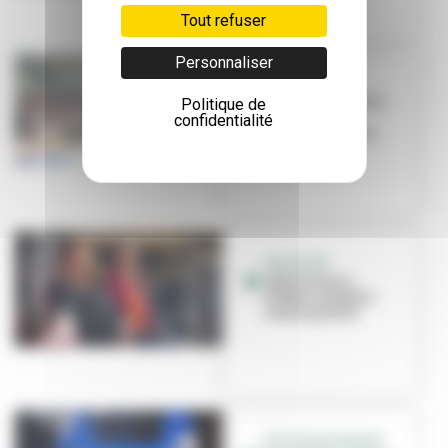
Tout refuser
Personnaliser
PORTRAIT
Marion Achache :
Politique de
mosaïste aux
confidentialité
milles tesselles
INITIATIVE
IREP'Scènes :
théâtre amateur
haute qualité
RETOUR EN IMAGES