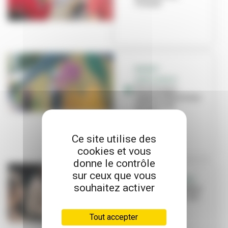
Croizet
BUDGET
PARTICIPATIF
Une fresque
végétale fleurit sur
les murs du
Tonkin
Ce site utilise des
cookies et vous
donne le contrôle
sur ceux que vous
RETOUR EN IMAGES
souhaitez activer
Au lycée, le théâtre
pour exprimer ses
sentiments
Tout accepter