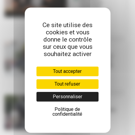
directrice,
nouvelles
perspectives !
Ce site utilise des
cookies et vous
donne le contrôle
sur ceux que vous
DIAPORAMA
souhaitez activer
Royal de Luxe : 3
jours de course
folle en images
Tout accepter
Tout refuser
Personnaliser
ROYAL DE LUXE
Politique de
La petite histoire
confidentialité
du Xolo