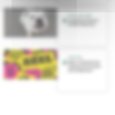
ROYAL DE LUXE
La petite histoire
du Bull Machin
FESTIVAL
Réel, le festival de
la jeunesse au parc
de la Feyssine