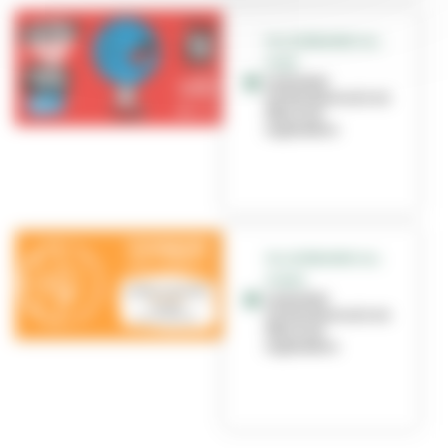
VILLEURBANNE ALL
STAR
Le basket
villeurbannais en
fête le 13
septembre
VILLEURBANNE ALL
STARS
Le basket
villeurbannais en
fête le 14
septembre