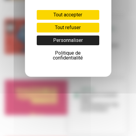
Tout accepter
Tout refuser
VILLEURBANNE ALL
STAR
Personnaliser
Le basket
villeurbannais en
fête
Politique de
confidentialité
SORTIR
Que faire ce week-
end à
Villeurbanne ? du
22 au 24 mars