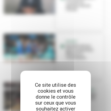
Crochet, le
speaker fou de
l'Asvel
BASKET
Qualifications
pour le mondial
féminin à
l'Astroballe
Ce site utilise des
cookies et vous
RETOUR EN IMAGES
C'était la fête pour
donne le contrôle
Villeurbanne all
sur ceux que vous
star !
souhaitez activer