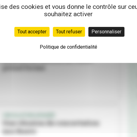
prend forme
lise des cookies et vous donne le contrôle sur c
souhaitez activer
Tout accepter
Tout refuser
Personnaliser
Politique de confidentialité
TRAM T9
Le pont au-dessus du canal
prend forme
CIRCULATION APAISÉE
Une réunion de concertation
aux Buers