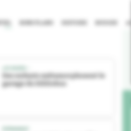
TIEL
BONS PLANS
HISTOIRE
BOUGER
A
LES BUERS –
Des enfants métamorphosent le
garage du bibliobus
ÉVÉNEMENT