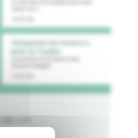
La Ville lance une enquête pour mieux
cerner vos a...
16/07/26
Changement des horaires à
partir du 13 juillet
Les horaires de la mairie et des
services changent...
15/07/26
LES + LUS