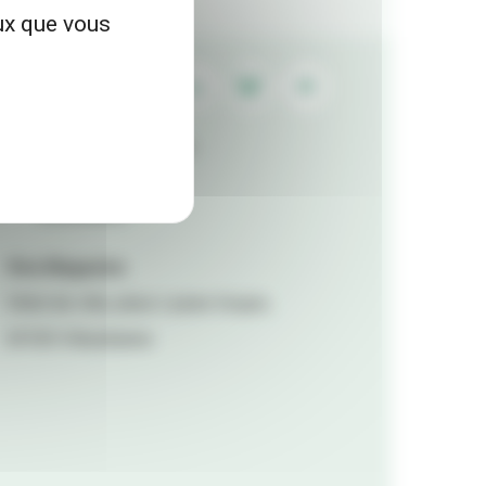
eux que vous
Contactez la rédaction
Mentions légales
Accessibilité
Viva Magazine
Hôtel de ville, place Lazare Goujon,
69100 Villeurbanne