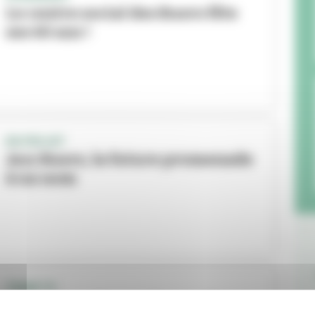
Le centre social des Buers fête
ses 60 ans !
EN PROJET
Aux Buers, la future promenade
à un nom
TRAM T9
Le pont au-dessus du canal