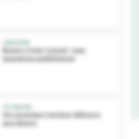
URBANISME
Buers-Croix-Luizet : une
mutation ambitieuse
PATRIMOINE
Un nouveau Curieux détours
aux Buers