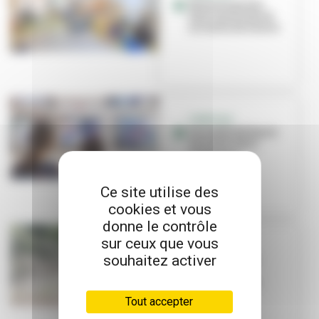
Mesures prises
dans les écoles et
accueils de loisirs
CANICULE
Les médiathèques
et le bibliobus
s'adaptent
Ce site utilise des
cookies et vous
donne le contrôle
sur ceux que vous
SÉCHERESSE
souhaitez activer
Usage de l'eau
restreint à
Villeurbanne
Tout accepter