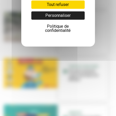
Tout refuser
Personnaliser
SÉCHERESSE
Usage de l'eau
Politique de
restreint à
confidentialité
Villeurbanne
FORTES CHALEURS
Fin de l'arlerte
canicule dans le
Rhône
ENERGIE