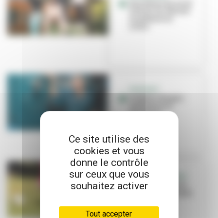
Des élèves du lycée
Alfred-de-Musset
se mettent en
scène
PORTRAIT
Frédéric Borgia :
médiation et
territoire
Ce site utilise des
cookies et vous
donne le contrôle
sur ceux que vous
RETOUR EN IMAGES
souhaitez activer
Vivez l'été : pas le
temps de s'ennuyer
!
Tout accepter