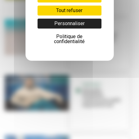
Tout refuser
Personnaliser
PORTRAIT
Loïc Espuche : le
Politique de
villeurbannais
confidentialité
césarisé
PORTRAIT
Oussama
Kheddam
cartonne sur petit
et grand écran