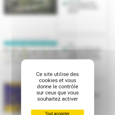
Une réunion de
concertation aux
Buers
ZFE
Finis les véhicules
classés Crit’Air 4
au 1er janvier 2024
Ce site utilise des
cookies et vous
donne le contrôle
CIRCULATION
sur ceux que vous
Cyclistes, brillez !
souhaitez activer
Tout accepter