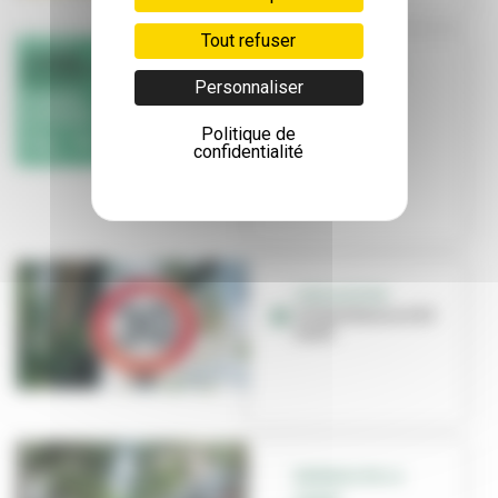
Tout refuser
JOURNÉE DE LA
Personnaliser
MOBILITÉ
Comment se
Politique de
déplacer
confidentialité
autrement ?
CIRCULATION
Villeurbanne à 30
km/h
BIENNALE DE LA