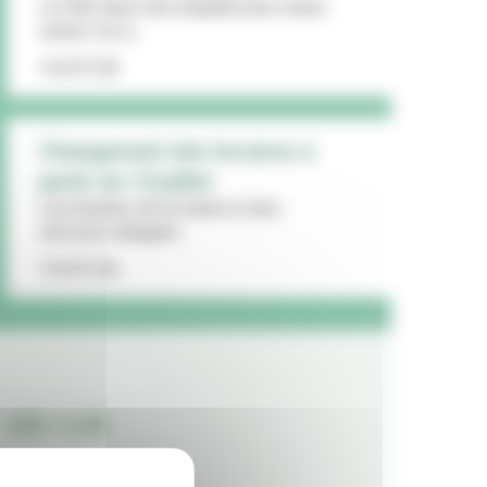
La Ville lance une enquête pour mieux
cerner vos a...
16/07/26
Changement des horaires à
partir du 13 juillet
Les horaires de la mairie et des
services changent...
15/07/26
LES + LUS