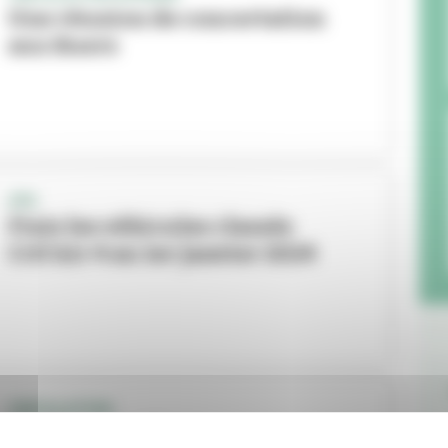
Une réunion de concertation
aux Buers
ZFE
Finis les véhicules classés
Crit’Air 4 au 1er janvier 2024
CIRCULATION
Cyclistes, brillez !