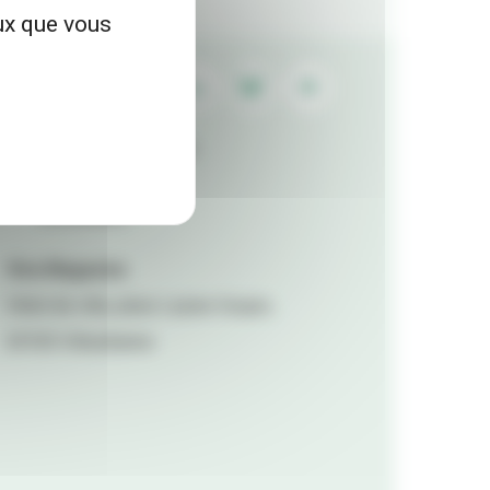
eux que vous
Contactez la rédaction
Mentions légales
Accessibilité
Viva Magazine
Hôtel de ville, place Lazare Goujon,
69100 Villeurbanne