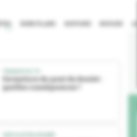
TIEL
BONS PLANS
HISTOIRE
BOUGER
A
TRAVAUX DU T9
Fermeture du pont du Roulet :
quelles conséquences ?
CIRCULATION APAISÉE