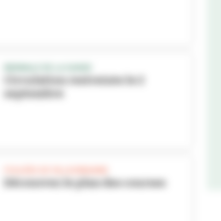
BIENNALE DE LA DANSE
Circulation restreinte le 2
septembre
FOULÉES DE VILLEURBANNE
Découvrez le plan des courses