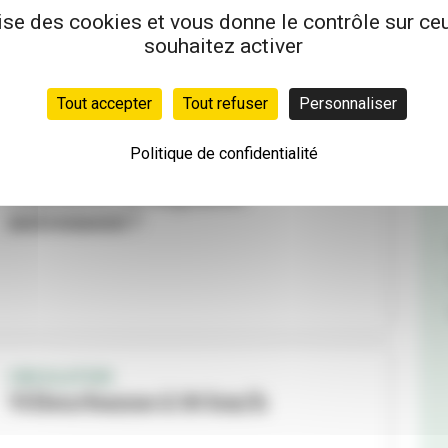
lise des cookies et vous donne le contrôle sur c
souhaitez activer
Tout accepter
Tout refuser
Personnaliser
Politique de confidentialité
JOURNÉE DE LA MOBILITÉ
Comment se déplacer
autrement ?
CIRCULATION
Villeurbanne à 30 km/h