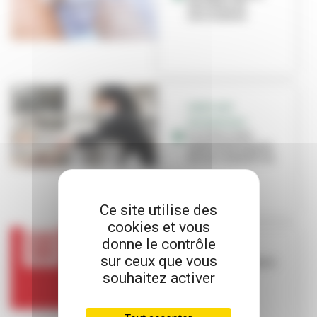
des lieux de
vaccination
AIDES AUX
ENTREPRISES
La Ville reste
mobilisée auprès
de ses commerces
Ce site utilise des
cookies et vous
donne le contrôle
COVID
sur ceux que vous
Le passe sanitaire
obligatoire
souhaitez activer