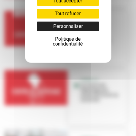
Tout accepter
Tout refuser
COVID-19
Personnaliser
Fermeture du
centre de
dépistage de
Politique de
Villeurbanne
confidentialité
COVID-19
Le centre de
dépistage est
ouvert du lundi au
vendredi