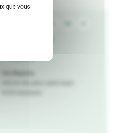
eux que vous
Contactez la rédaction
Mentions légales
Accessibilité
Viva Magazine
Hôtel de ville, place Lazare Goujon,
69100 Villeurbanne