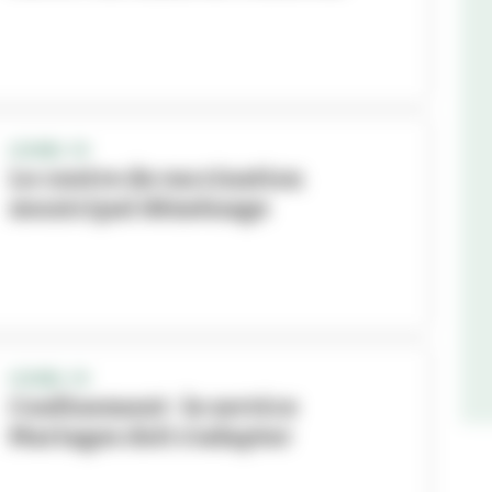
COVID-19
Le centre de vaccination
municipal déménage
COVID-19
Confinement : le service
Mariages doit s’adapter