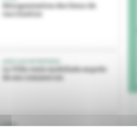
Réorganisation des lieux de
vaccination
AIDES AUX ENTREPRISES
La Ville reste mobilisée auprès
de ses commerces
COVID
Le passe sanitaire obligatoire