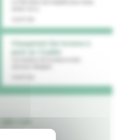
La Ville lance une enquête pour mieux
cerner vos a...
16/07/26
Changement des horaires à
partir du 13 juillet
Les horaires de la mairie et des
services changent...
15/07/26
LES + LUS