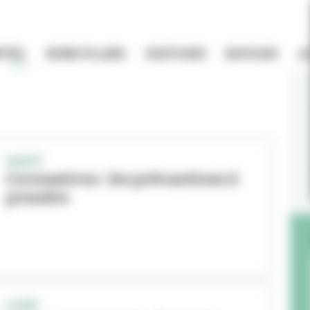
TIEL
BONS PLANS
HISTOIRE
BOUGER
A
SANTÉ
Coronavirus : les précautions à
prendre
COVID