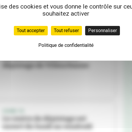
lise des cookies et vous donne le contrôle sur c
souhaitez activer
Tout accepter
Tout refuser
Personnaliser
Politique de confidentialité
COVID-19
Fermeture du centre de
dépistage de Villeurbanne
COVID-19
Le centre de dépistage est
ouvert du lundi au vendredi