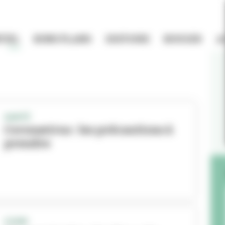
TIEL
BONS PLANS
HISTOIRE
BOUGER
A
SANTÉ
Coronavirus : les précautions à
prendre
COVID