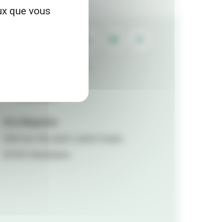
eux que vous
Contactez la rédaction
Mentions légales
Accessibilité
Viva Magazine
Hôtel de ville, place Lazare Goujon,
69100 Villeurbanne