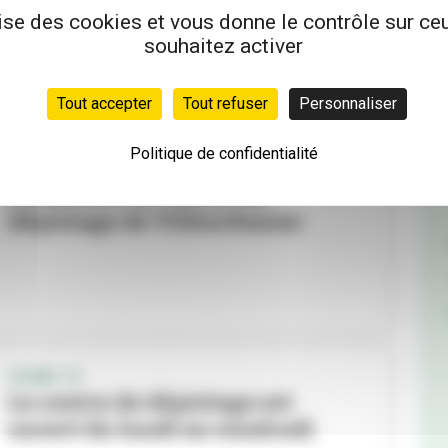
lise des cookies et vous donne le contrôle sur c
souhaitez activer
Tout accepter
Tout refuser
Personnaliser
Politique de confidentialité
COVID-19
Fermeture du centre de
dépistage de Villeurbanne
COVID-19
Le centre de dépistage est
ouvert du lundi au vendredi