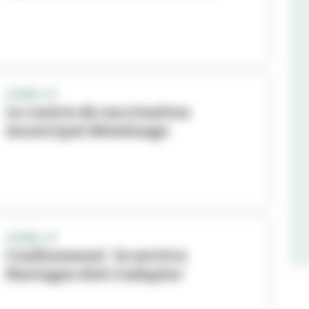
COVID-19
Le centre de vaccination
municipal déménage
COVID-19
Confinement : le service
Mariages doit s’adapter