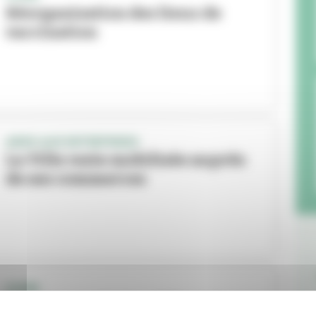
Réorganisation des lieux de
vaccination
AIDES AUX ENTREPRISES
La Ville reste mobilisée auprès
de ses commerces
COVID
Le passe sanitaire obligatoire