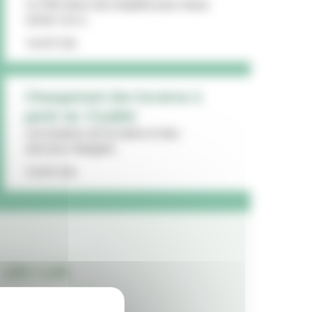
La Ville lance une enquête pour mieux
cerner vos a...
16/07/26
Changement des horaires à
partir du 13 juillet
Les horaires de la mairie et des
services changent...
15/07/26
LES + LUS