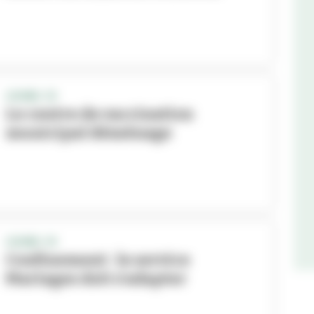
COVID-19
Le centre de vaccination
municipal déménage
COVID-19
Confinement : le service
Mariages doit s’adapter