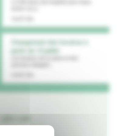
La Ville lance une enquête pour mieux
cerner vos a...
16/07/26
Changement des horaires à
partir du 13 juillet
Les horaires de la mairie et des
services changent...
15/07/26
LES + LUS