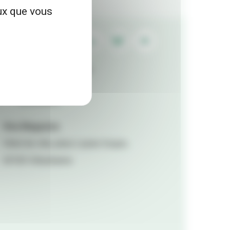
eux que vous
Contactez la rédaction
Mentions légales
Accessibilité
Viva Magazine
Hôtel de ville, place Lazare Goujon,
69100 Villeurbanne