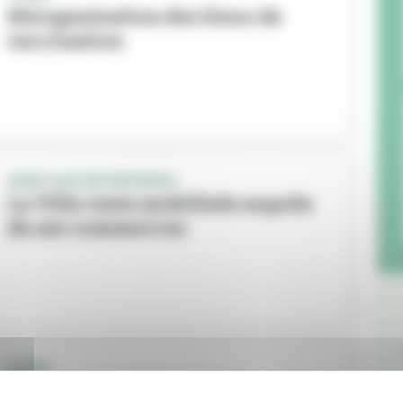
Réorganisation des lieux de
vaccination
AIDES AUX ENTREPRISES
La Ville reste mobilisée auprès
de ses commerces
COVID
Le passe sanitaire obligatoire