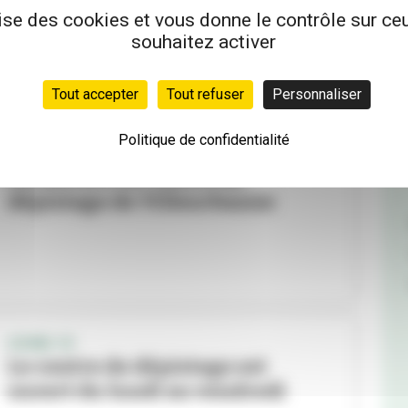
lise des cookies et vous donne le contrôle sur c
souhaitez activer
Tout accepter
Tout refuser
Personnaliser
Politique de confidentialité
COVID-19
Fermeture du centre de
dépistage de Villeurbanne
COVID-19
Le centre de dépistage est
ouvert du lundi au vendredi