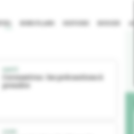
TIEL
BONS PLANS
HISTOIRE
BOUGER
A
SANTÉ
Coronavirus : les précautions à
prendre
COVID