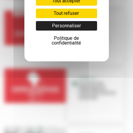
Tout accepter
Tout refuser
COVID-19
Personnaliser
Fermeture du
centre de
dépistage de
Politique de
Villeurbanne
confidentialité
COVID-19
Le centre de
dépistage est
ouvert du lundi au
vendredi