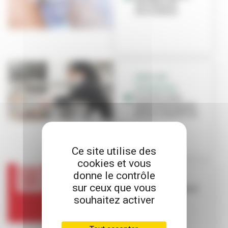
des lieux de
vaccination
AIDES AUX
ENTREPRISES
La Ville reste
mobilisée auprès
de ses commerces
Ce site utilise des
cookies et vous
donne le contrôle
COVID
sur ceux que vous
Le passe sanitaire
obligatoire
souhaitez activer