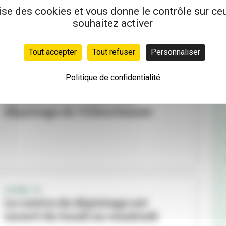
lise des cookies et vous donne le contrôle sur c
souhaitez activer
Tout accepter
Tout refuser
Personnaliser
Politique de confidentialité
COVID-19
Fermeture du centre de
dépistage de Villeurbanne
COVID-19
Le centre de dépistage est
ouvert du lundi au vendredi