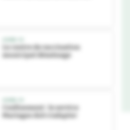
COVID-19
Le centre de vaccination
municipal déménage
COVID-19
Confinement : le service
Mariages doit s’adapter