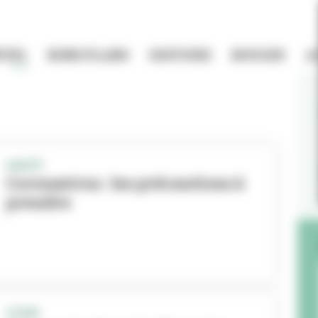
TIEL
BONS PLANS
HISTOIRE
BOUGER
A
SANTÉ
Coronavirus : les précautions à
prendre
COVID