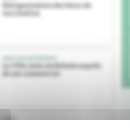
Réorganisation des lieux de
vaccination
AIDES AUX ENTREPRISES
La Ville reste mobilisée auprès
de ses commerces
COVID
Le passe sanitaire obligatoire