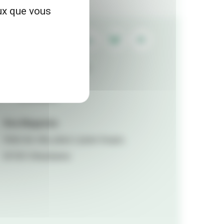
eux que vous
Contactez la rédaction
Mentions légales
Accessibilité
Viva Magazine
Hôtel de ville, place Lazare Goujon,
69100 Villeurbanne