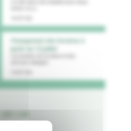
La Ville lance une enquête pour mieux
cerner vos a...
16/07/26
Changement des horaires à
partir du 13 juillet
Les horaires de la mairie et des
services changent...
15/07/26
LES + LUS