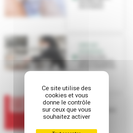
des lieux de
vaccination
AIDES AUX
ENTREPRISES
La Ville reste
mobilisée auprès
de ses commerces
Ce site utilise des
cookies et vous
donne le contrôle
COVID
sur ceux que vous
Le passe sanitaire
obligatoire
souhaitez activer