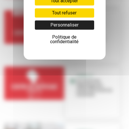
Tout accepter
Tout refuser
COVID-19
Personnaliser
Fermeture du
centre de
dépistage de
Politique de
Villeurbanne
confidentialité
COVID-19
Le centre de
dépistage est
ouvert du lundi au
vendredi