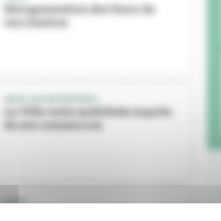
Réorganisation des lieux de
vaccination
AIDES AUX ENTREPRISES
La Ville reste mobilisée auprès
de ses commerces
COVID
Le passe sanitaire obligatoire