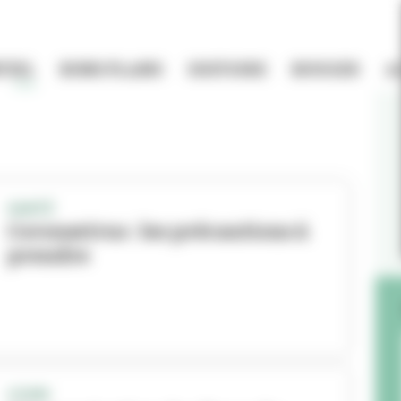
TIEL
BONS PLANS
HISTOIRE
BOUGER
A
SANTÉ
Coronavirus : les précautions à
prendre
COVID