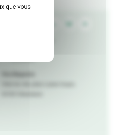
eux que vous
Contactez la rédaction
Mentions légales
Accessibilité
Viva Magazine
Hôtel de ville, place Lazare Goujon,
69100 Villeurbanne