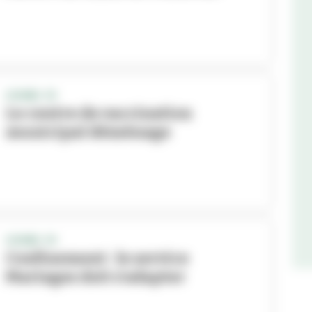
COVID-19
Le centre de vaccination
municipal déménage
COVID-19
Confinement : le service
Mariages doit s’adapter