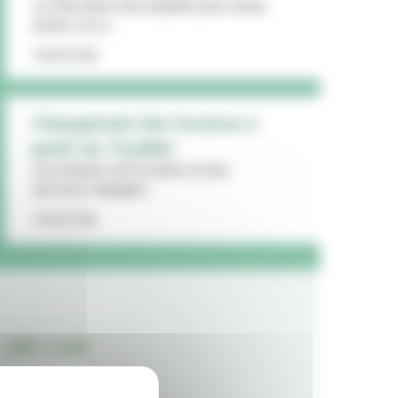
La Ville lance une enquête pour mieux
cerner vos a...
16/07/26
Changement des horaires à
partir du 13 juillet
Les horaires de la mairie et des
services changent...
15/07/26
LES + LUS