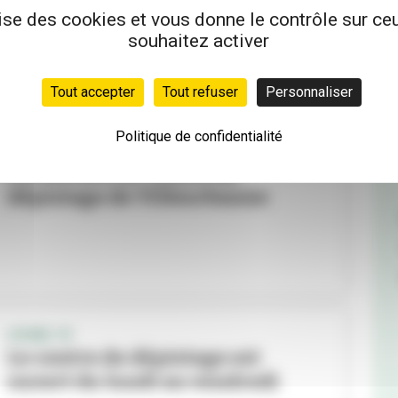
lise des cookies et vous donne le contrôle sur c
souhaitez activer
Tout accepter
Tout refuser
Personnaliser
Politique de confidentialité
COVID-19
Fermeture du centre de
dépistage de Villeurbanne
COVID-19
Le centre de dépistage est
ouvert du lundi au vendredi