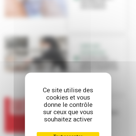
des lieux de
vaccination
AIDES AUX
ENTREPRISES
La Ville reste
mobilisée auprès
de ses commerces
Ce site utilise des
cookies et vous
donne le contrôle
COVID
sur ceux que vous
Le passe sanitaire
obligatoire
souhaitez activer