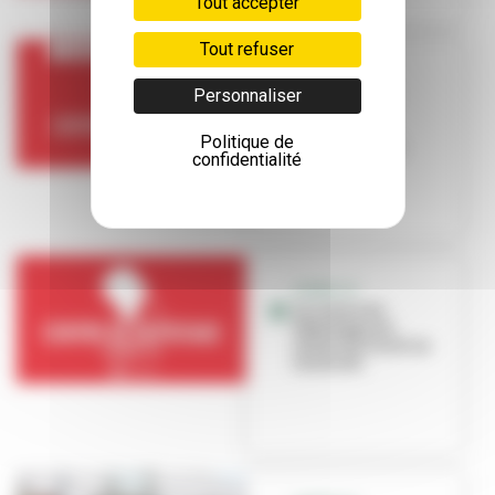
Tout accepter
Tout refuser
COVID-19
Personnaliser
Fermeture du
centre de
dépistage de
Politique de
Villeurbanne
confidentialité
COVID-19
Le centre de
dépistage est
ouvert du lundi au
vendredi