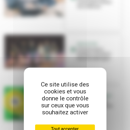
Canal pour toutes
les cultures
EDUCATION
L’école Louis-
Pasteur s’invite à
Brut de Fabrique
Ce site utilise des
cookies et vous
C’EST L’ÉVÉNEMENT
donne le contrôle
« Bienvenue en
sur ceux que vous
ville », une saison
culturelle à
souhaitez activer
partager !
Tout accepter