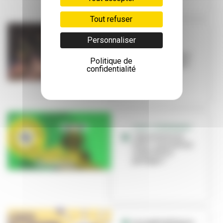
Tout refuser
EDUCATION
Personnaliser
L’école Louis-
Pasteur s’invite à
Politique de
Brut de Fabrique
confidentialité
C’EST L’ÉVÉNEMENT
« Bienvenue en
ville », une saison
culturelle à
partager !
Les médiathèques