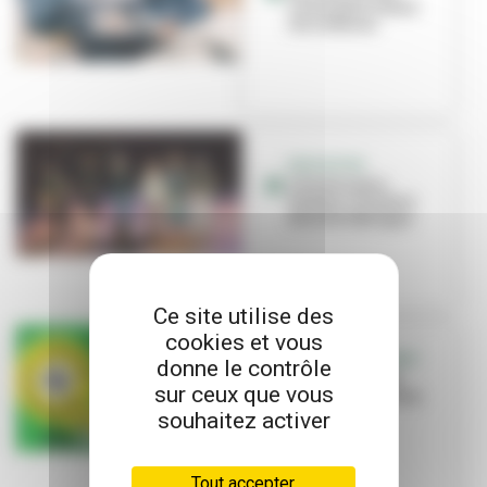
Canal pour toutes
les cultures
EDUCATION
L’école Louis-
Pasteur s’invite à
Brut de Fabrique
Ce site utilise des
cookies et vous
C’EST L’ÉVÉNEMENT
donne le contrôle
« Bienvenue en
sur ceux que vous
ville », une saison
culturelle à
souhaitez activer
partager !
Tout accepter