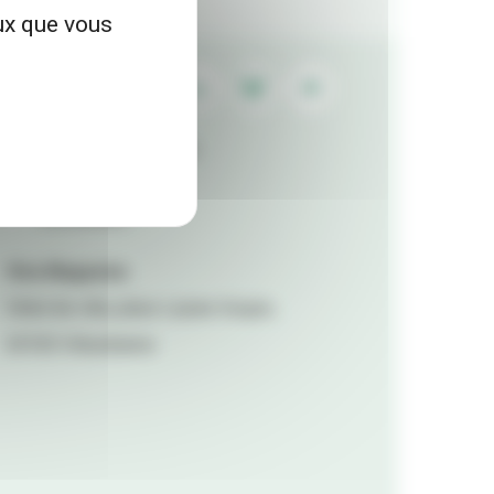
eux que vous
Contactez la rédaction
Mentions légales
Accessibilité
Viva Magazine
Hôtel de ville, place Lazare Goujon,
69100 Villeurbanne