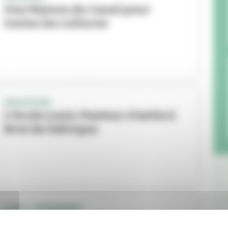
Une Maison du Canal pour
toutes les cultures
EDUCATION
L’école Louis-Pasteur s’invite à
Brut de Fabrique
C’EST L’ÉVÉNEMENT
« Bienvenue en ville », une