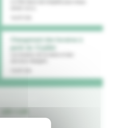
La Ville lance une enquête pour mieux
cerner vos a...
16/07/26
Changement des horaires à
partir du 13 juillet
Les horaires de la mairie et des
services changent...
15/07/26
LES + LUS