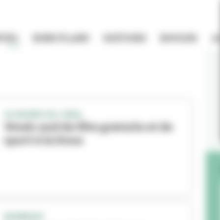
TIEL
BONS PLANS
HISTOIRE
BOUGER
A
24 HEURES DE L’INSA
Week-end de fête gratuite et de
sport à la Doua
BONNEVAY