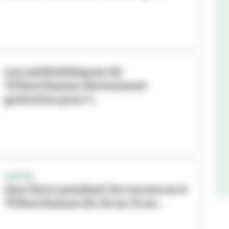
Les médiathèques de
Villeurbanne deviennent
gratuites pour t...
SORTIR
Que faire pendant les vacances à
Villeurbanne du 26 au 31 ao...