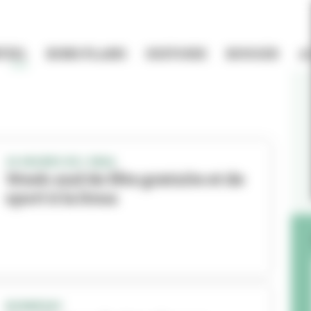
TIEL
BONS PLANS
HISTOIRE
BOUGER
A
24 HEURES DE L’INSA
Week-end de fête gratuite et de
sport à la Doua
BONNEVAY