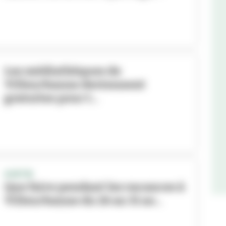
Les médiathèques de
Villeurbanne deviennent
gratuites pour t...
SORTIR
Que faire pendant les vacances à
Villeurbanne du 26 au 31 ao...