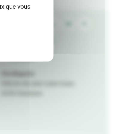
eux que vous
Contactez la rédaction
Mentions légales
Accessibilité
Viva Magazine
Hôtel de ville, place Lazare Goujon,
69100 Villeurbanne