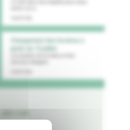
La Ville lance une enquête pour mieux
cerner vos a...
16/07/26
Changement des horaires à
partir du 13 juillet
Les horaires de la mairie et des
services changent...
15/07/26
LES + LUS