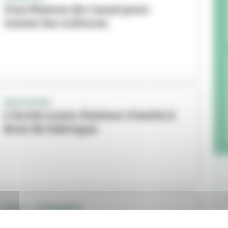
Une Maison du Canal pour
toutes les cultures
EDUCATION
L’école Louis-Pasteur s’invite à
Brut de Fabrique
C’EST L’ÉVÉNEMENT
« Bienvenue en ville », une