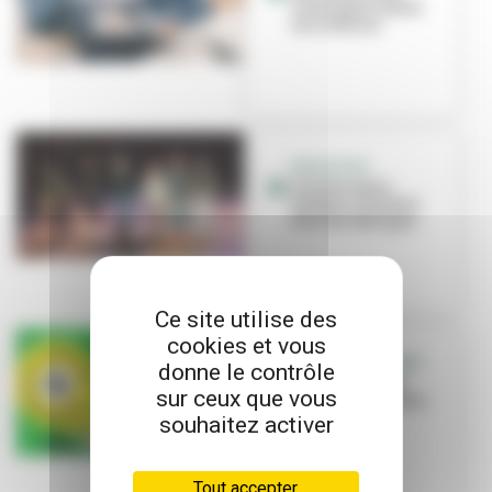
Canal pour toutes
les cultures
EDUCATION
L’école Louis-
Pasteur s’invite à
Brut de Fabrique
Ce site utilise des
cookies et vous
C’EST L’ÉVÉNEMENT
donne le contrôle
« Bienvenue en
sur ceux que vous
ville », une saison
culturelle à
souhaitez activer
partager !
Tout accepter