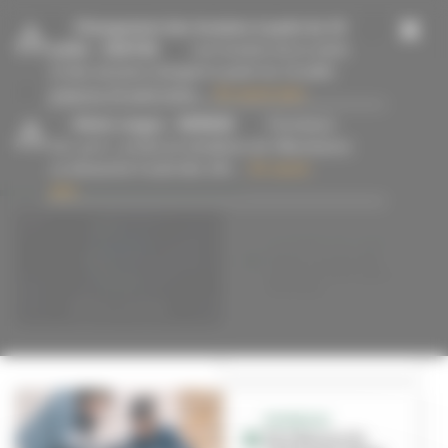
Panneau de gestion des cookies
-
Changement des horaires à partir du 13
juillet
- 15/07/26
Les horaires de la mairie
et des services changent à partir du 13 juillet
jusqu’au 23 août inclus....
En savoir plus
-
Alerte orages
- 09/08/26
Fermeture
#Culture
des parcs, jardins et cimetières de Villeurbanne
ce dimanche 9 août dès 14h....
En savoir
plus
24 HEURES DE L’INSA
Week-end de fête
gratuite et de sport
à la Doua
BONNEVAY
Une Maison du