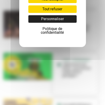
Tout refuser
EDUCATION
Personnaliser
L’école Louis-
Pasteur s’invite à
Politique de
Brut de Fabrique
confidentialité
C’EST L’ÉVÉNEMENT
« Bienvenue en
ville », une saison
culturelle à
partager !
Les médiathèques