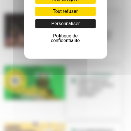
Tout refuser
EDUCATION
Personnaliser
L’école Louis-
Pasteur s’invite à
Politique de
Brut de Fabrique
confidentialité
C’EST L’ÉVÉNEMENT
« Bienvenue en
ville », une saison
culturelle à
partager !
Les médiathèques