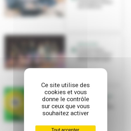
Canal pour toutes
les cultures
EDUCATION
L’école Louis-
Pasteur s’invite à
Brut de Fabrique
Ce site utilise des
cookies et vous
C’EST L’ÉVÉNEMENT
donne le contrôle
« Bienvenue en
sur ceux que vous
ville », une saison
culturelle à
souhaitez activer
partager !
Tout accepter