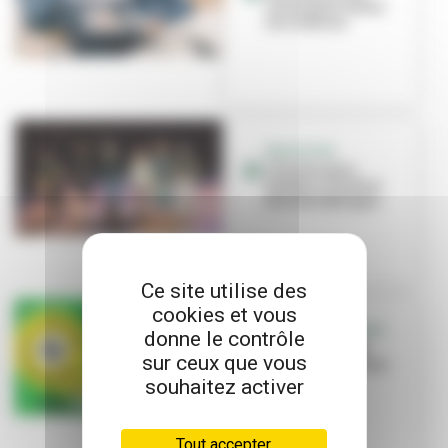
Canal pour toutes
les cultures
EDUCATION
L’école Louis-
Pasteur s’invite à
Brut de Fabrique
Ce site utilise des
cookies et vous
C’EST L’ÉVÉNEMENT
donne le contrôle
« Bienvenue en
sur ceux que vous
ville », une saison
culturelle à
souhaitez activer
partager !
Tout accepter