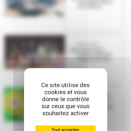
Canal pour toutes
les cultures
EDUCATION
L’école Louis-
Pasteur s’invite à
Brut de Fabrique
Ce site utilise des
cookies et vous
C’EST L’ÉVÉNEMENT
donne le contrôle
« Bienvenue en
sur ceux que vous
ville », une saison
culturelle à
souhaitez activer
partager !
Tout accepter