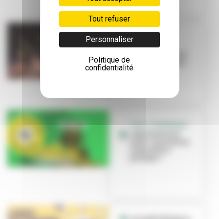
Tout refuser
EDUCATION
Personnaliser
L’école Louis-
Pasteur s’invite à
Politique de
Brut de Fabrique
confidentialité
C’EST L’ÉVÉNEMENT
« Bienvenue en
ville », une saison
culturelle à
partager !
Les médiathèques